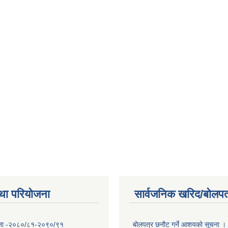
था परियोजना
सार्वजनिक खरिद/बोलपत
योजना -२०८०/८१-२०९०/९१
बोलपत्र छनौट गर्ने आशयको सूचना ।