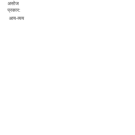
असोज
प्रकार:
आय-व्यय