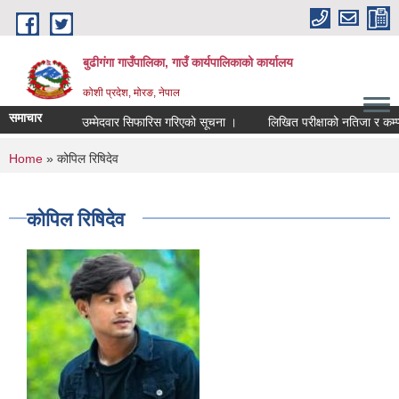
Skip to main content
बुढीगंगा गाउँपालिका, गाउँ कार्यपालिकाको कार्यालय
कोशी प्रदेश, मोरङ, नेपाल
समाचार
उम्मेदवार सिफारिस गरिएको सूचना ।
लिखित परीक्षाको नतिजा र कम्प्युटर
You are here
Home
» कोपिल रिषिदेव
कोपिल रिषिदेव