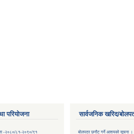
था परियोजना
सार्वजनिक खरिद/बोलपत
योजना -२०८०/८१-२०९०/९१
बोलपत्र छनौट गर्ने आशयको सूचना ।