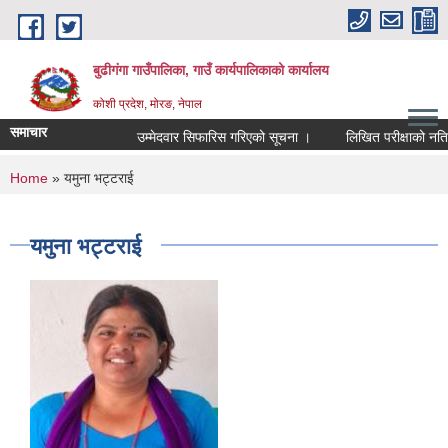
Skip to main content
बुढीगंगा गाउँपालिका, गाउँ कार्यपालिकाको कार्यालय
कोशी प्रदेश, मोरङ, नेपाल
समाचार
उम्मेदवार सिफारिस गरिएको सूचना ।
लिखित परीक्षाको नतिजा र
You are here
Home
» यमुना भट्टराई
यमुना भट्टराई