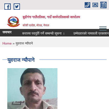
Skip to main content
बुढीगंगा गाउँपालिका, गाउँ कार्यपालिकाको कार्यालय
कोशी प्रदेश, मोरङ, नेपाल
समाचार
करारमा पदपूर्ति गर्ने सम्बन्धी सूचना ।
उम्मेदवारको नामावली प्रकाशन त
You are here
Home
» युवराज न्यौपाने
युवराज न्यौपाने