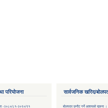
था परियोजना
सार्वजनिक खरिद/बोलपत
योजना -२०८०/८१-२०९०/९१
बोलपत्र छनौट गर्ने आशयको सूचना ।