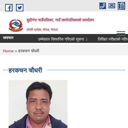
Skip to main content
बुढीगंगा गाउँपालिका, गाउँ कार्यपालिकाको कार्यालय
कोशी प्रदेश, मोरङ, नेपाल
समाचार
उम्मेदवार सिफारिस गरिएको सूचना ।
लिखित परीक्षाको नतिजा र 
You are here
Home
» हरकचन चौधरी
हरकचन चौधरी